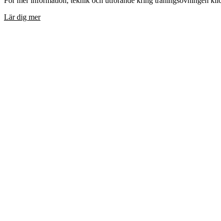
För mer information, teknik och utförande kring träningsövningen kli
Lär dig mer