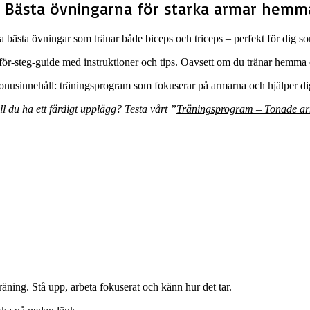
 Bästa övningarna för starka armar hem
 bästa övningar som tränar både biceps och triceps – perfekt för dig som
eg-för-steg-guide med instruktioner och tips. Oavsett om du tränar hemma 
bonusinnehåll: träningsprogram som fokuserar på armarna och hjälper d
ll du ha ett färdigt upplägg? Testa vårt ”
Träningsprogram – Tonade a
räning. Stå upp, arbeta fokuserat och känn hur det tar.