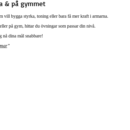
ma & på gymmet
 vill bygga styrka, toning eller bara få mer kraft i armarna.
eller på gym, hittar du övningar som passar din nivå.
ig nå dina mål snabbare!
rmar
”