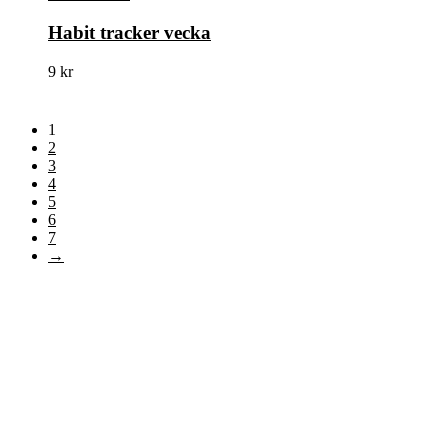
Habit tracker vecka
9
kr
1
2
3
4
5
6
7
→