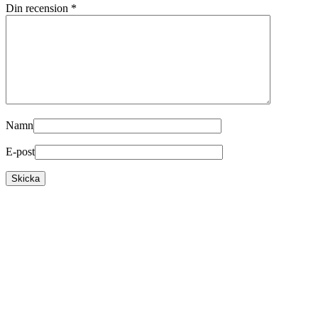
Din recension
*
Namn
E-post