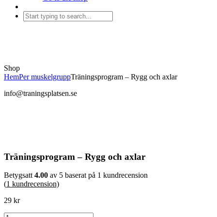
Shop
Hem
Per muskelgrupp
Träningsprogram – Rygg och axlar
info@traningsplatsen.se
Träningsprogram – Rygg och axlar
Betygsatt
4.00
av 5 baserat på
1
kundrecension
(
1
kundrecension)
29
kr
Träningsprogram