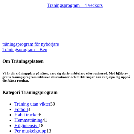
Träningsprogram – 4 veckors
träningsprogram för nybörjare
Träningsprogram – Ben
Om Träningsplatsen
Vi är din träningsplats på nätet, vare sig du är nybörjare eller rutinerad. Med hjälp av
gratis träningsprogram inklusive illustrationer och förklaringar kan vi hjälpa dig uppnå
ditt bästa resultat.
Kategori Träningsprogram
30
Träning utan vikter
30
3
produkter
Fotboll
3
produkter
6
Habit tracker
6
produkter
41
Hemmaträning
41
18
produkter
Högintensivt
18
produkter
13
Per muskelgrupp
13