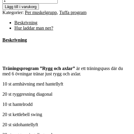
-
Lägg till i varukorg
Rygg
Kategorier:
Per muskelgrupp
,
Tuffa program
och
axlar
Beskrivning
mängd
Hur laddar man ner?
Beskrivning
Träningsprogram ”Rygg och axlar”
är ett träningspass där du
med 6 övningar tränar just rygg och axlar.
10 st armhävning med hantellyft
20 st ryggresning diagonal
10 st hantelrodd
20 st kettlebell swing
20 st sidohantellyft