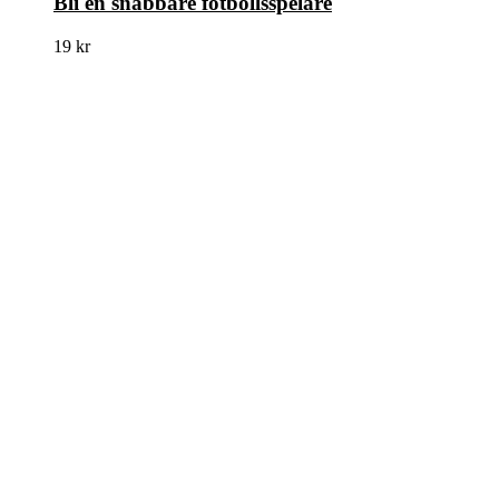
Bli en snabbare fotbollsspelare
19
kr