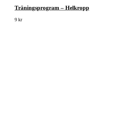
Träningsprogram – Helkropp
9
kr