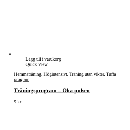
Lägg till i varukorg
Quick View
Hemmaträning
,
Högintensivt
,
Träning utan vikter
,
Tuffa
program
Träningsprogram – Öka pulsen
9
kr