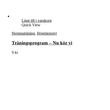
Lägg till i varukorg
Quick View
Hemmaträning
,
Högintensivt
Träningsprogram – Nu kör vi
9
kr