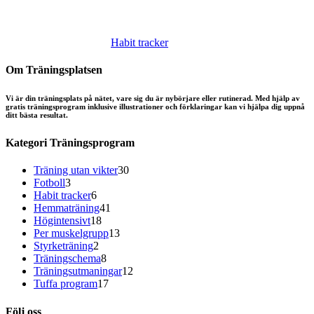
Habit tracker
Om Träningsplatsen
Vi är din träningsplats på nätet, vare sig du är nybörjare eller rutinerad. Med hjälp av
gratis träningsprogram inklusive illustrationer och förklaringar kan vi hjälpa dig uppnå
ditt bästa resultat.
Kategori Träningsprogram
30
Träning utan vikter
30
3
produkter
Fotboll
3
produkter
6
Habit tracker
6
produkter
41
Hemmaträning
41
18
produkter
Högintensivt
18
produkter
13
Per muskelgrupp
13
2
produkter
Styrketräning
2
produkter
8
Träningschema
8
produkter
12
Träningsutmaningar
12
17
produkter
Tuffa program
17
produkter
Följ oss