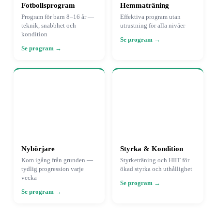
Fotbollsprogram
Hemmaträning
Program för barn 8–16 år —
Effektiva program utan
teknik, snabbhet och
utrustning för alla nivåer
kondition
Se program
Se program
Nybörjare
Styrka & Kondition
Kom igång från grunden —
Styrketräning och HIIT för
tydlig progression varje
ökad styrka och uthållighet
vecka
Se program
Se program