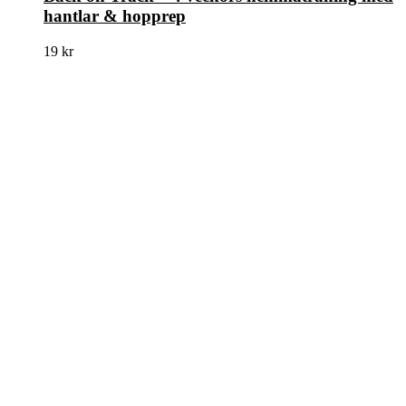
hantlar & hopprep
19
kr