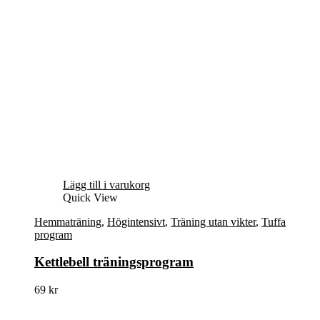
Lägg till i varukorg
Quick View
Hemmaträning
,
Högintensivt
,
Träning utan vikter
,
Tuffa
program
Kettlebell träningsprogram
69
kr