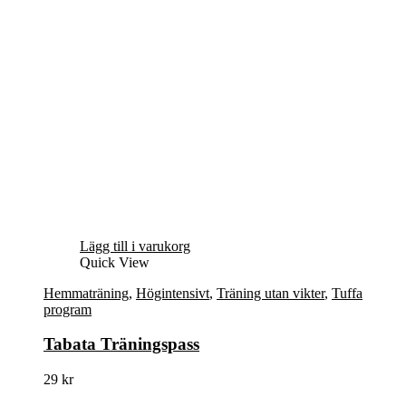
Lägg till i varukorg
Quick View
Hemmaträning
,
Högintensivt
,
Träning utan vikter
,
Tuffa
program
Tabata Träningspass
29
kr