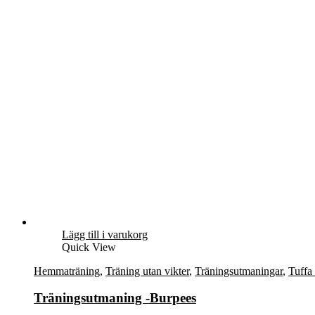
Lägg till i varukorg
Quick View
Hemmaträning
,
Träning utan vikter
,
Träningsutmaningar
,
Tuffa
Träningsutmaning -Burpees