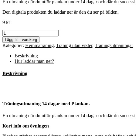
En utmaning där du utför plankan under 14 dagar och där du successi
Den digitala produkten du laddar ner är den du ser på bilden.
9
kr
Träningsutmaning
-
Lägg till i varukorg
Plankan
Kategorier:
Hemmaträning
,
Träning utan vikter
,
Träningsutmaningar
mängd
Beskrivning
Hur laddar man ner?
Beskrivning
Träningsutmaning
14 dagar med Plankan.
En utmaning där du utför plankan under 14 dagar och där du successi
Kort info om övningen