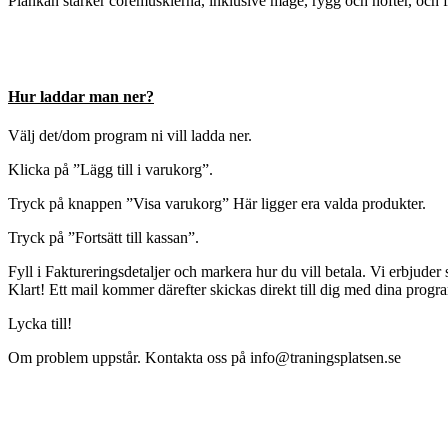
Plankan stärker coremusklerna, inklusive mage, rygg och höfter, och fö
Hur laddar man ner?
Välj det/dom program ni vill ladda ner.
Klicka på ”Lägg till i varukorg”.
Tryck på knappen ”Visa varukorg” Här ligger era valda produkter.
Tryck på ”Fortsätt till kassan”.
Fyll i Faktureringsdetaljer och markera hur du vill betala. Vi erbjuder
Klart! Ett mail kommer därefter skickas direkt till dig med dina progr
Lycka till!
Om problem uppstår. Kontakta oss på info@traningsplatsen.se