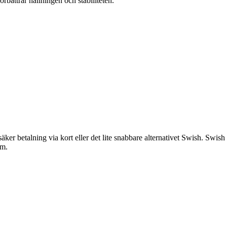
rbättrar hållningen och stabiliteten.
 säker betalning via kort eller det lite snabbare alternativet Swish. Swi
am.