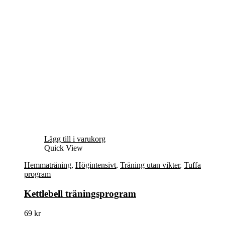
Lägg till i varukorg
Quick View
Hemmaträning
,
Högintensivt
,
Träning utan vikter
,
Tuffa
program
Kettlebell träningsprogram
69
kr