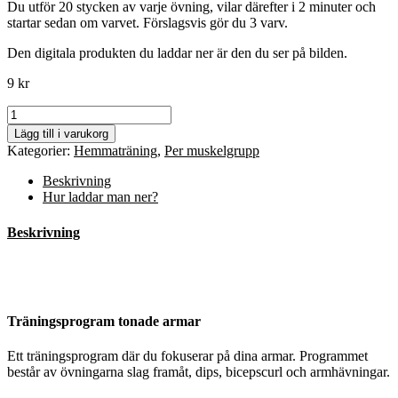
Du utför 20 stycken av varje övning, vilar därefter i 2 minuter och
startar sedan om varvet. Förslagsvis gör du 3 varv.
Den digitala produkten du laddar ner är den du ser på bilden.
9
kr
Träningsprogram
-
Lägg till i varukorg
Tonade
Kategorier:
Hemmaträning
,
Per muskelgrupp
armar
mängd
Beskrivning
Hur laddar man ner?
Beskrivning
Träningsprogram tonade armar
Ett träningsprogram där du fokuserar på dina armar. Programmet
består av övningarna slag framåt, dips, bicepscurl och armhävningar.