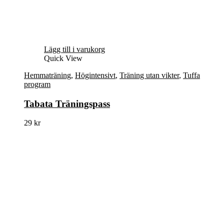
Lägg till i varukorg
Quick View
Hemmaträning
,
Högintensivt
,
Träning utan vikter
,
Tuffa
program
Tabata Träningspass
29
kr