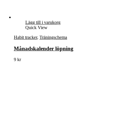
Lägg till i varukorg
Quick View
Habit tracker
,
Träningschema
Månadskalender löpning
9
kr