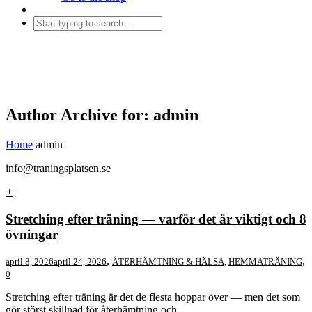
Author Archive for: admin
Home
admin
info@traningsplatsen.se
+
Stretching efter träning — varför det är viktigt och 8
övningar
,
,
april 8, 2026
april 24, 2026
ÅTERHÄMTNING & HÄLSA
,
HEMMATRÄNING
0
Stretching efter träning är det de flesta hoppar över — men det som
gör störst skillnad för återhämtning och...