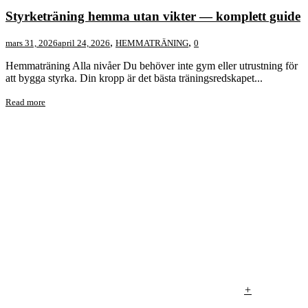
Styrketräning hemma utan vikter — komplett guide
,
,
mars 31, 2026
april 24, 2026
HEMMATRÄNING
0
Hemmaträning Alla nivåer Du behöver inte gym eller utrustning för
att bygga styrka. Din kropp är det bästa träningsredskapet...
Read more
+