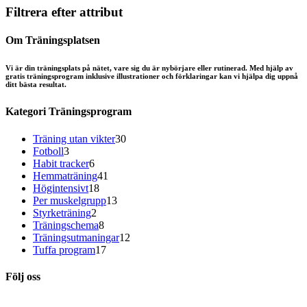
Filtrera efter attribut
Om Träningsplatsen
Vi är din träningsplats på nätet, vare sig du är nybörjare eller rutinerad. Med hjälp av
gratis träningsprogram inklusive illustrationer och förklaringar kan vi hjälpa dig uppnå
ditt bästa resultat.
Kategori Träningsprogram
30
Träning utan vikter
30
3
produkter
Fotboll
3
produkter
6
Habit tracker
6
produkter
41
Hemmaträning
41
18
produkter
Högintensivt
18
produkter
13
Per muskelgrupp
13
2
produkter
Styrketräning
2
produkter
8
Träningschema
8
produkter
12
Träningsutmaningar
12
17
produkter
Tuffa program
17
produkter
Följ oss