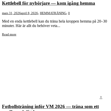
Kettlebell för nybörjare — kom igång hemma
,
,
mars 31, 2026
april 8, 2026
HEMMATRÄNING
0
Med en enda kettlebell kan du träna hela kroppen hemma på 20–30
minuter. Här är allt du behöver veta...
Read more
+
Fotbollsträning inför VM 2026 — träna som ett