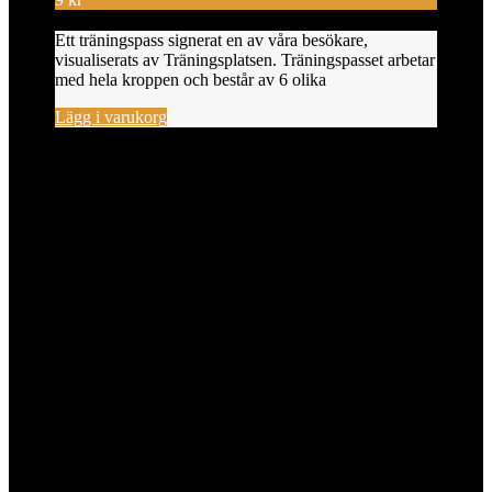
Ett träningspass signerat en av våra besökare,
visualiserats av Träningsplatsen. Träningspasset arbetar
med hela kroppen och består av 6 olika