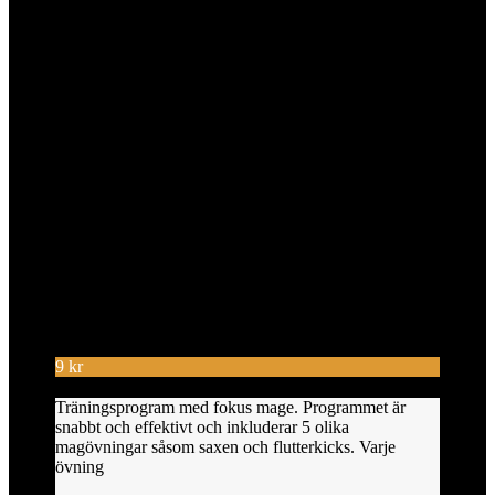
9
kr
Träningsprogram med fokus mage. Programmet är
snabbt och effektivt och inkluderar 5 olika
magövningar såsom saxen och flutterkicks. Varje
övning