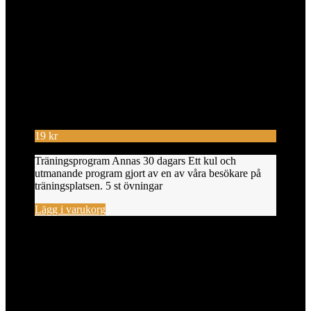
19
kr
Träningsprogram Annas 30 dagars Ett kul och
utmanande program gjort av en av våra besökare på
träningsplatsen. 5 st övningar