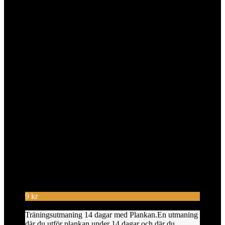
9
kr
Träningsutmaning 14 dagar med Plankan.En utmaning
där du utför plankan under 14 dagar och där du