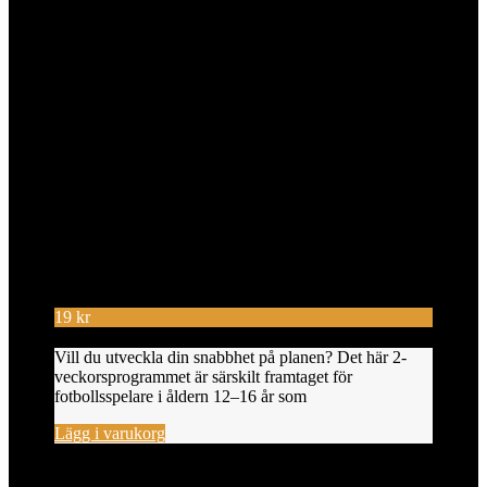
19
kr
Vill du utveckla din snabbhet på planen? Det här 2-
veckorsprogrammet är särskilt framtaget för
fotbollsspelare i åldern 12–16 år som