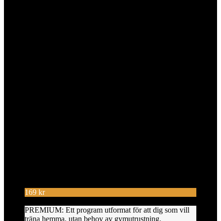
169
kr
PREMIUM: Ett program utformat för att dig som vill
träna hemma, utan behov av gymutrustning.